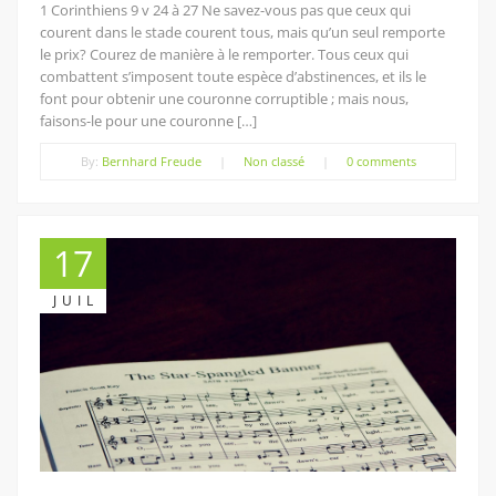
1 Corinthiens 9 v 24 à 27 Ne savez-vous pas que ceux qui
courent dans le stade courent tous, mais qu’un seul remporte
le prix? Courez de manière à le remporter. Tous ceux qui
combattent s’imposent toute espèce d’abstinences, et ils le
font pour obtenir une couronne corruptible ; mais nous,
faisons-le pour une couronne […]
By:
Bernhard Freude
|
Non classé
|
0 comments
17
JUIL