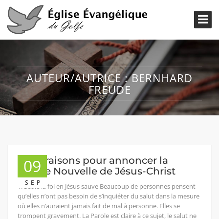
AUTEUR/AUTRICE :
BERNHARD
FREUDE
Les 7 raisons pour annoncer la
09
Bonne Nouvelle de Jésus-Christ
SEP
1. Seule la foi en Jésus sauve Beaucoup de personnes pensent
qu’elles n’ont pas besoin de s’inquiéter du salut dans la mesure
où elles n’auraient jamais fait de mal à personne. Elles se
trompent gravement. La Parole est claire à ce sujet, le salut ne