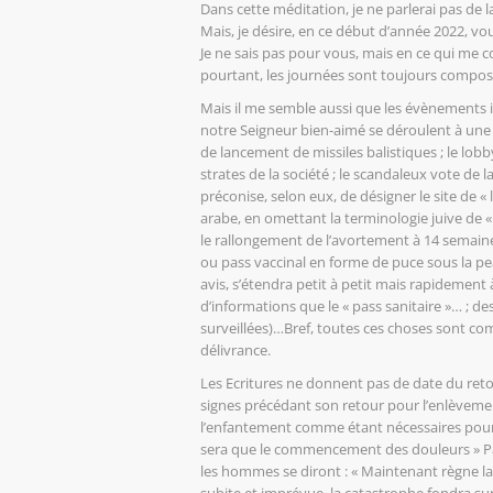
Dans cette méditation, je ne parlerai pas de
Mais, je désire, en ce début d’année 2022, vo
Je ne sais pas pour vous, mais en ce qui me c
pourtant, les journées sont toujours compos
Mais il me semble aussi que les évènements i
notre Seigneur bien-aimé se déroulent à une vi
de lancement de missiles balistiques ; le lob
strates de la société ; le scandaleux vote de 
préconise, selon eux, de désigner le site d
arabe, en omettant la terminologie juive de « 
le rallongement de l’avortement à 14 semaines
ou pass vaccinal en forme de puce sous la pe
avis, s’étendra petit à petit mais rapidemen
d’informations que le « pass sanitaire »… ; de
surveillées)…Bref, toutes ces choses sont co
délivrance.
Les Ecritures ne donnent pas de date du reto
signes précédant son retour pour l’enlèvement
l’enfantement comme étant nécessaires po
sera que le commencement des douleurs » Pa
les hommes se diront : « Maintenant règne la