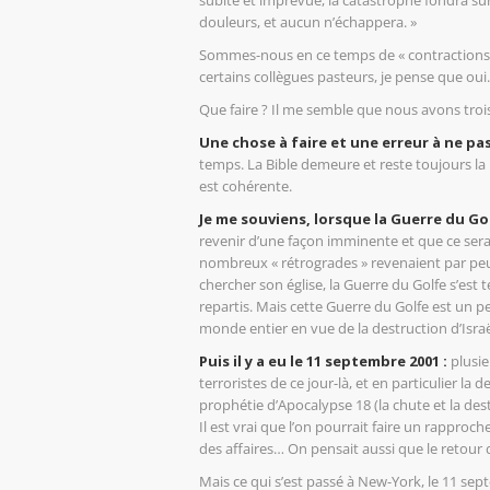
subite et imprévue, la catastrophe fondra su
douleurs, et aucun n’échappera. »
Sommes-nous en ce temps de « contractions »
certains collègues pasteurs, je pense que oui.
Que faire ? Il me semble que nous avons trois 
Une chose à faire et une erreur à ne p
temps. La Bible demeure et reste toujours la r
est cohérente.
Je me souviens, lorsque la Guerre du G
revenir d’une façon imminente et que ce serai
nombreux « rétrogrades » revenaient par peur
chercher son église, la Guerre du Golfe s’est 
repartis. Mais cette Guerre du Golfe est un p
monde entier en vue de la destruction d’Israë
Puis il y a eu le 11 septembre 2001 :
plusie
terroristes de ce jour-là, et en particulier la
prophétie d’Apocalypse 18 (la chute et la des
Il est vrai que l’on pourrait faire un rappro
des affaires… On pensait aussi que le retour 
Mais ce qui s’est passé à New-York, le 11 se