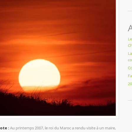
A
Le
Ch
La
co
Co
Fa
20
dote :
Au printemps 2007, le roi du Maroc a rendu visite à un maire,