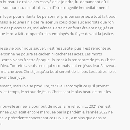
 bureau. Le roi a alors essayé de le joindre, lui demandant où il
ans son bureau, ce qui lui a valu d’être congédié immédiatement !
un foyer pour enfants. Le personnel, pris par surprise, a tout fait pour
Mais le souverain a désiré jeter un coup d’œil aux endroits que l’on
ert des pièces sales, mal aérées. Certains enfants étaient négligés et
ue le roi a fait comparaître les employés du foyer devant la justice,
né sa vie pour nous sauver, il est ressuscité, puis il est remonté au
à, personne ne pourra se cacher, ni cacher ses actes. Les morts
 core vivants à cette époque, ils iront à la rencontre de Jésus-Christ
Dieu. Toutefois, seuls ceux qui reconnaissent en Jésus leur Sauveur,
 marche avec Christ jusqu’au bout seront de la fête. Les autres ne se
vant leur juge.
ent, mais il va se produire, car Dieu accomplit ce qu’il promet.
 les temps, le retour de Jésus-Christ sera le plus beau de tous les
uvelle année, a pour but de nous faire réfléchir… 2021 s’en est
i l’année 2021 était encore marquée par la pandémie, l’année 2022 ne
nte de la précédente concernant ce COVID19, à moins que dans sa
e.