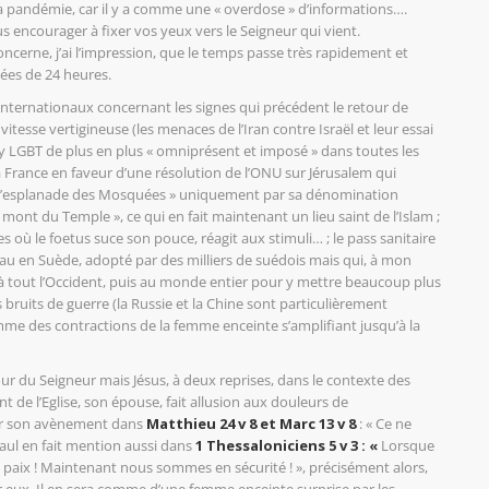
 la pandémie, car il y a comme une « overdose » d’informations….
us encourager à fixer vos yeux vers le Seigneur qui vient.
oncerne, j’ai l’impression, que le temps passe très rapidement et
ées de 24 heures.
nternationaux concernant les signes qui précédent le retour de
tesse vertigineuse (les menaces de l’Iran contre Israël et leur essai
by LGBT de plus en plus « omniprésent et imposé » dans toutes les
la France en faveur d’une résolution de l’ONU sur Jérusalem qui
e « l’esplanade des Mosquées » uniquement par sa dénomination
mont du Temple », ce qui en fait maintenant un lieu saint de l’Islam ;
 où le foetus suce son pouce, réagit aux stimuli… ; le pass sanitaire
au en Suède, adopté par des milliers de suédois mais qui, à mon
t à tout l’Occident, puis au monde entier pour y mettre beaucoup plus
s bruits de guerre (la Russie et la Chine sont particulièrement
mme des contractions de la femme enceinte s’amplifiant jusqu’à la
ur du Seigneur mais Jésus, à deux reprises, dans le contexte des
 de l’Eglise, son épouse, fait allusion aux douleurs de
ur son avènement dans
Matthieu 24 v 8 et Marc 13 v 8
: « Ce ne
ul en fait mention aussi dans
1 Thessaloniciens 5 v 3 : «
Lorsque
 paix ! Maintenant nous sommes en sécurité ! », précisément alors,