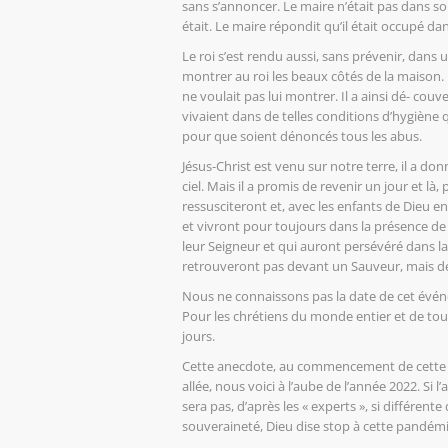
sans s’annoncer. Le maire n’était pas dans son
était. Le maire répondit qu’il était occupé d
Le roi s’est rendu aussi, sans prévenir, dans 
montrer au roi les beaux côtés de la maison. 
ne voulait pas lui montrer. Il a ainsi dé- couv
vivaient dans de telles conditions d’hygiène q
pour que soient dénoncés tous les abus.
Jésus-Christ est venu sur notre terre, il a don
ciel. Mais il a promis de revenir un jour et l
ressusciteront et, avec les enfants de Dieu en-
et vivront pour toujours dans la présence de 
leur Seigneur et qui auront persévéré dans la
retrouveront pas devant un Sauveur, mais de
Nous ne connaissons pas la date de cet événem
Pour les chrétiens du monde entier et de tous
jours.
Cette anecdote, au commencement de cette no
allée, nous voici à l’aube de l’année 2022. S
sera pas, d’après les « experts », si différe
souveraineté, Dieu dise stop à cette pandémi