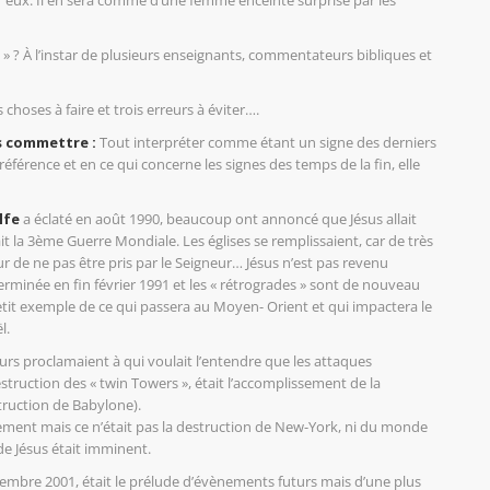
r eux. Il en sera comme d’une femme enceinte surprise par les
 ? À l’instar de plusieurs enseignants, commentateurs bibliques et
choses à faire et trois erreurs à éviter….
as commettre :
Tout interpréter comme étant un signe des derniers
éférence et en ce qui concerne les signes des temps de la fin, elle
olfe
a éclaté en août 1990, beaucoup ont annoncé que Jésus allait
t la 3ème Guerre Mondiale. Les églises se remplissaient, car de très
 de ne pas être pris par le Seigneur… Jésus n’est pas revenu
terminée en fin février 1991 et les « rétrogrades » sont de nouveau
etit exemple de ce qui passera au Moyen- Orient et qui impactera le
l.
urs proclamaient à qui voulait l’entendre que les attaques
 destruction des « twin Towers », était l’accomplissement de la
truction de Babylone).
chement mais ce n’était pas la destruction de New-York, ni du monde
de Jésus était imminent.
ptembre 2001, était le prélude d’évènements futurs mais d’une plus