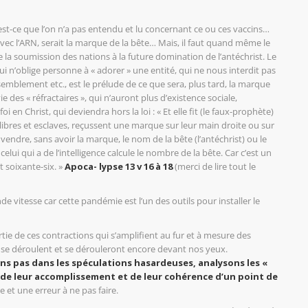
est-ce que l’on n’a pas entendu et lu concernant ce ou ces vaccins…
vec l’ARN, serait la marque de la bête… Mais, il faut quand même le
e la soumission des nations à la future domination de l’antéchrist. Le
qui n’oblige personne à « adorer » une entité, qui ne nous interdit pas
semblement etc., est le prélude de ce que sera, plus tard, la marque
 des « réfractaires », qui n’auront plus d’existence sociale,
 en Christ, qui deviendra hors la loi : « Et elle fit (le faux-prophète)
 libres et esclaves, reçussent une marque sur leur main droite ou sur
vendre, sans avoir la marque, le nom de la bête (l’antéchrist) ou le
lui qui a de l’intelligence calcule le nombre de la bête. Car c’est un
 soixante-six. »
Apoca- lypse 13 v 16 à 18
(merci de lire tout le
e vitesse car cette pandémie est l’un des outils pour installer le
tie de ces contractions qui s’amplifient au fur et à mesure des
se déroulent et se dérouleront encore devant nos yeux.
ns pas dans les spéculations hasardeuses, analysons les «
, de leur accomplissement et de leur cohérence d’un point de
e et une erreur à ne pas faire.