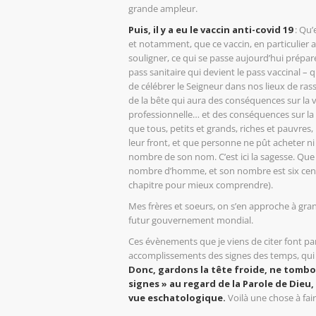
grande ampleur.
Puis, il y a eu le vaccin anti-covid 19
: Qu’
et notamment, que ce vaccin, en particulier a
souligner, ce qui se passe aujourd’hui prépar
pass sanitaire qui devient le pass vaccinal – 
de célébrer le Seigneur dans nos lieux de ras
de la bête qui aura des conséquences sur la vie
professionnelle… et des conséquences sur la foi
que tous, petits et grands, riches et pauvres,
leur front, et que personne ne pût acheter ni 
nombre de son nom. C’est ici la sagesse. Que ce
nombre d’homme, et son nombre est six cent
chapitre pour mieux comprendre).
Mes frères et soeurs, on s’en approche à grand
futur gouvernement mondial.
Ces évènements que je viens de citer font par
accomplissements des signes des temps, qui 
Donc, gardons la tête froide, ne tombo
signes » au regard de la Parole de Dieu
vue eschatologique.
Voilà une chose à fair